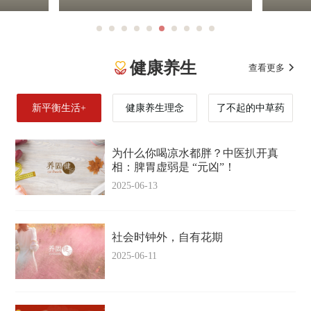
化拓展至美容护肤领域。经过十多年
发问题
体美丽护
发展，已成为深受广大女性青睐的护
亲近的
行全方
肤品牌，让女性获得源自中华优秀养
性质温
帮助女性
生文化的美丽力量。
消费者
健康养生
查看更多
HEALTH
整体性健
呵护。
光彩。
新平衡生活+
健康养生理念
了不起的中草药
为什么你喝凉水都胖？中医扒开真
相：脾胃虚弱是 “元凶”！
2025-06-13
社会时钟外，自有花期
2025-06-11