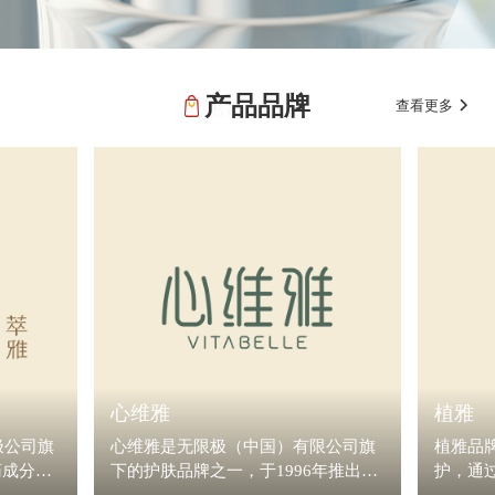
产品品牌
查看更多
BRAND
心维雅
植雅
极公司旗
心维雅是无限极（中国）有限公司旗
植雅品
药成分为
下的护肤品牌之一，于1996年推出首
护，通
位于东方
个护肤系列产品，把中华优秀养生文
植物甙