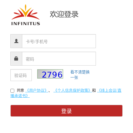
看不清楚换
一张
《用户协议》
、
《个人信息保护政策》
和
《线上会议/直
同意
播承诺书》
登录