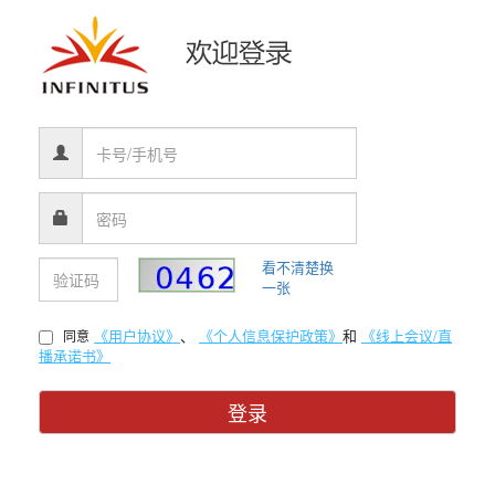
看不清楚换
一张
《用户协议》
、
《个人信息保护政策》
和
《线上会议/直
同意
播承诺书》
登录