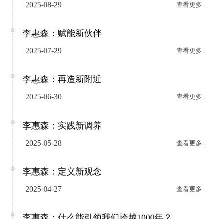
明”、“信任”等话题的广泛关注。借此，我也想分享
2025-08-29
查看更多
一些思考。 其实，企业讲透明，归根结底，还是在回
应人与人之间的那份信任期待。 透明，意味着公开、
李惠森：赋能新伙伴
坦诚、不掩饰，是建立和巩固信任的重要前提。在人
2025-07-29
查看更多
际交往中，我们总是更愿意相信那些诚实敞亮、光明
正大、知根知底的人，这就是一种“透明”。
李惠森：再造新附近
2025-06-30
查看更多
李惠森：实践新调养
2025-05-28
查看更多
李惠森：定义新观念
2025-04-27
查看更多
李惠森：什么能引领我们跨越1000年？