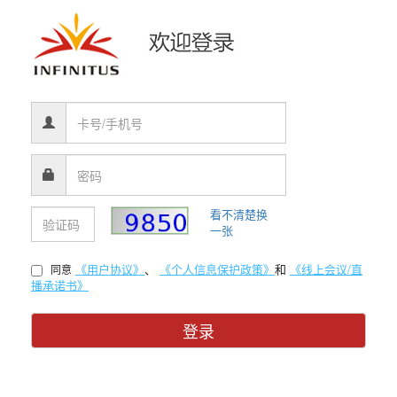
看不清楚换
一张
《用户协议》
、
《个人信息保护政策》
和
《线上会议/直
同意
播承诺书》
登录