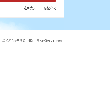
注册会员
忘记密码
版权所有©无限极(中国)
[粤ICP备05041458]