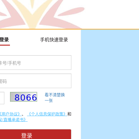
登录
手机快速登录
看不清楚换
一张
《用户协议》
、
《个人信息保护政策》
和
议/直播承诺书》
登录