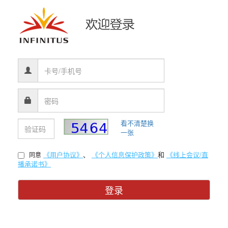
看不清楚换
一张
《用户协议》
、
《个人信息保护政策》
和
《线上会议/直
同意
播承诺书》
登录