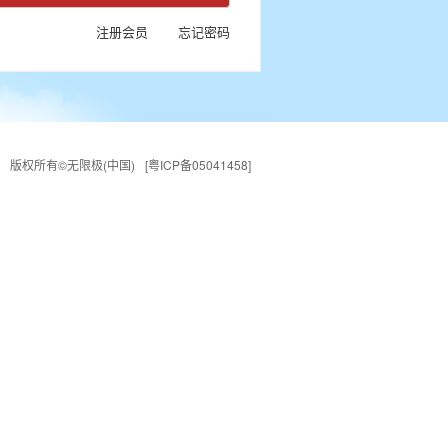
注册会员
忘记密码
版权所有©无限极(中国)
[粤ICP备05041458]