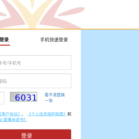
登录
手机快速登录
看不清楚换
一张
《用户协议》
、
《个人信息保护政策》
和
议/直播承诺书》
登录