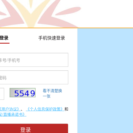
登录
手机快速登录
看不清楚换
一张
《用户协议》
、
《个人信息保护政策》
和
议/直播承诺书》
登录