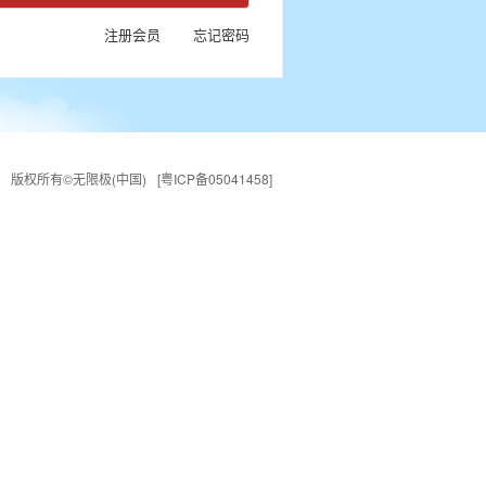
注册会员
忘记密码
版权所有©无限极(中国)
[粤ICP备05041458]