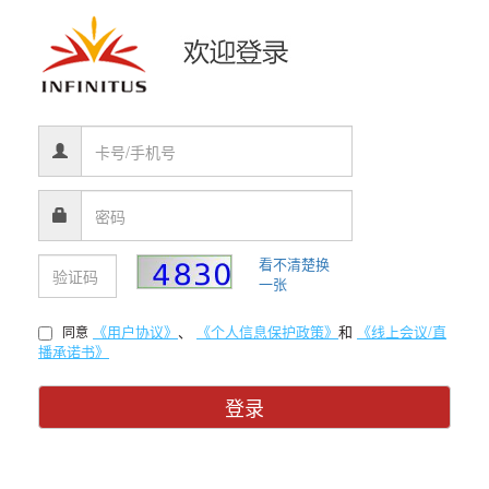
看不清楚换
一张
《用户协议》
、
《个人信息保护政策》
和
《线上会议/直
同意
播承诺书》
登录