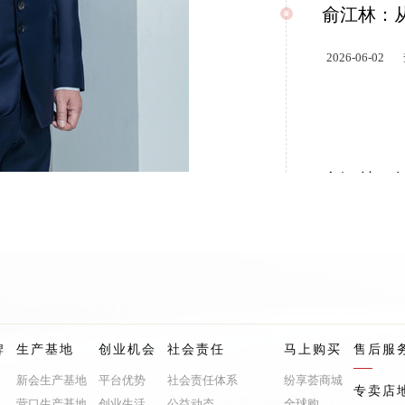
俞江林：从
2026-06-02
俞江林：拥
2026-04-24
俞江林：
牌
生产基地
创业机会
社会责任
马上购买
售后服
新会生产基地
平台优势
社会责任体系
纷享荟商城
2026-03-23
专卖店
营口生产基地
创业生活
公益动态
全球购