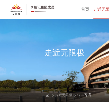
李锦记集团成员
首页
走近无
无限极全
无限极中
公司动态
走近无限极
创业历程
健康养生
董事长寄
CEO寄语
走近无限极
CEO寄语