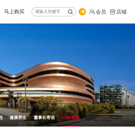
马上购买
会员
店铺
体系
纷享荟商城
全球购
公益基金会
专卖店地图
责任报告
会员
店铺
程
健康养生
董事长寄语
CEO寄语