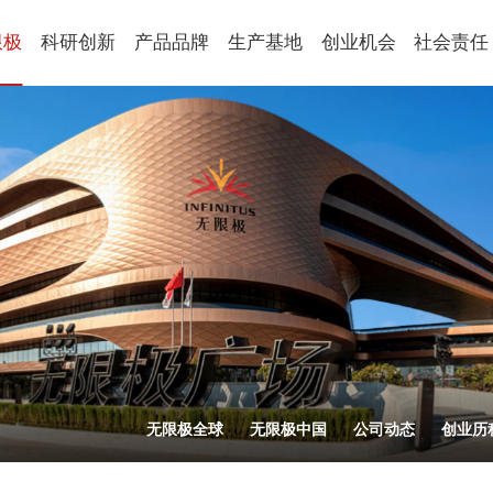
限极
科研创新
产品品牌
生产基地
创业机会
社会责任
健康食品
球
科研概述
新会生产基地
平台优势
社会责任
国
科研朋友圈
营口生产基地
创业生活
公益动态
养固健
乐姿乐言
优全佳
青年学术开放基金
激励表彰
思利及人
轻意养
起步助力
企业社会
美妆
从业规范
萃雅
心维雅
语
家居用品
植雅
享优乐
帮得佳
轻盈跃
无限极全球
无限极中国
公司动态
创业历