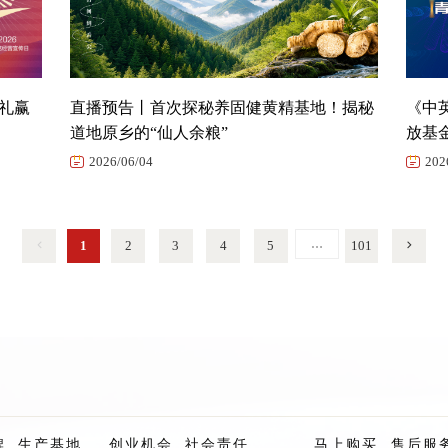
好礼赢
直播预告丨首次探秘养固健黄精基地！揭秘
《中
道地原乡的“仙人余粮”
放基
2026/06/04
202
…
1
2
3
4
5
101
牌
生产基地
创业机会
社会责任
马上购买
售后服