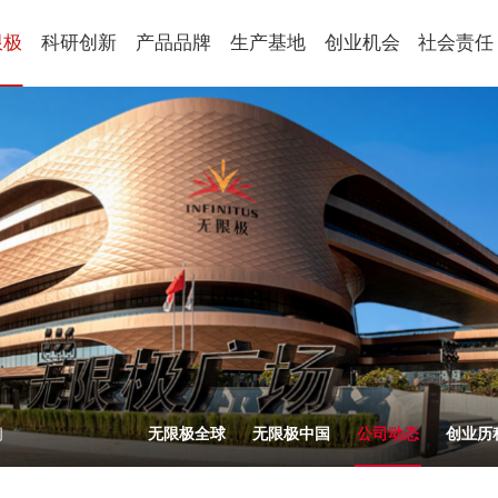
限极
科研创新
产品品牌
生产基地
创业机会
社会责任
健康食品
球
科研概述
新会生产基地
平台优势
社会责任
国
科研朋友圈
营口生产基地
创业生活
公益动态
养固健
乐姿乐言
优全佳
青年学术开放基金
激励表彰
思利及人
轻意养
起步助力
企业社会
美妆
从业规范
萃雅
心维雅
语
家居用品
植雅
享优乐
帮得佳
轻盈跃
闻
无限极全球
无限极中国
公司动态
创业历