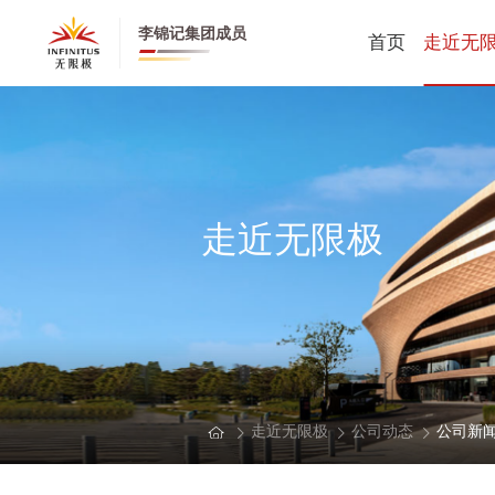
李锦记集团成员
首页
走近无
无限极全
无限极中
公司动态
走近无限极
创业历程
健康养生
董事长寄
CEO寄语
走近无限极
公司动态
公司新