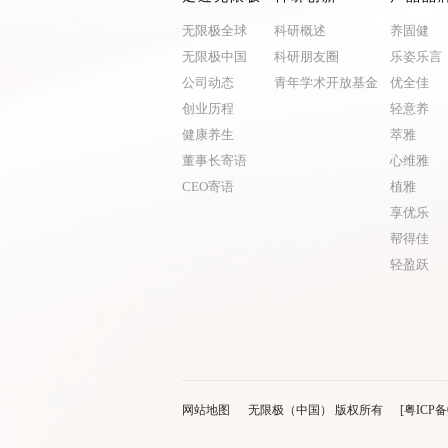
无限极全球
科研概述
养固健
无限极中国
科研朋友圈
乐姿乐言
公司动态
青年学术开放基金
优全佳
创业历程
轻意养
健康养生
萃雅
董事长寄语
心维雅
CEO寄语
植雅
享优乐
帮得佳
轻盈跃
网站地图
无限极（中国） 版权所有
[粤ICP备