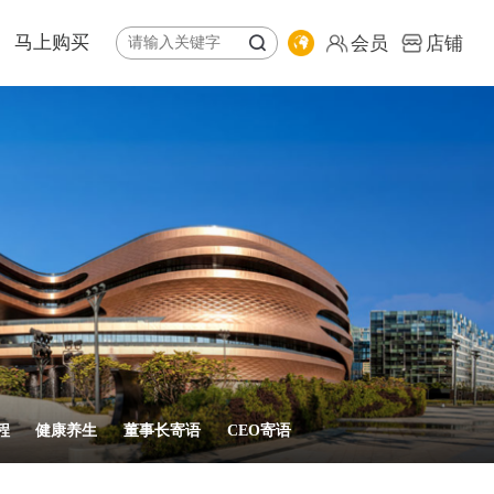
马上购买
会员
店铺
体系
纷享荟商城
全球购
公益基金会
专卖店地图
责任报告
会员
店铺
程
健康养生
董事长寄语
CEO寄语