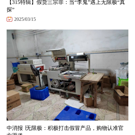
【315特辑】假货三宗罪：当“李鬼”遇上无限极“真
探”
2025/03/15
中消报 ∣无限极：积极打击假冒产品，购物认准官