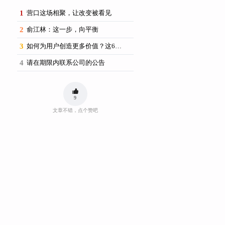
1
营口这场相聚，让改变被看见
2
俞江林：这一步，向平衡
3
如何为用户创造更多价值？这6场思享荟提供了新思路
4
请在期限内联系公司的公告
9
文章不错，点个赞吧