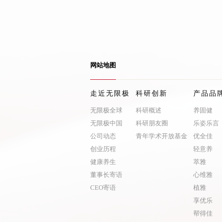
网站地图
走近无限极
科研创新
产品品
无限极全球
科研概述
养固健
无限极中国
科研朋友圈
乐姿乐言
公司动态
青年学术开放基金
优全佳
创业历程
轻意养
健康养生
萃雅
董事长寄语
心维雅
CEO寄语
植雅
享优乐
帮得佳