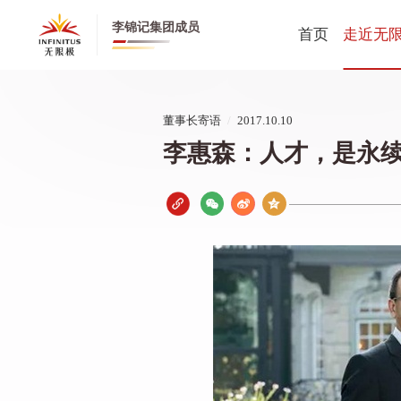
李锦记集团成员
首页
走近无
无限极全
董事长寄语
/
2017.10.10
无限极中
李惠森：人才，是永
公司动态
创业历程
健康养生
董事长寄
CEO寄语