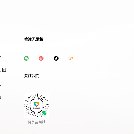
关注无限极
务
地图
关注我们
们
口
纷享荟商城