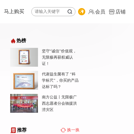
马上购买
会员
店铺
体系
纷享荟商城
热榜
全球购
坚守“诚信”价值观，
公益基金会
专卖店地图
无限极再获权威认
责任报告
会员
证！
店铺
代谢益生菌有了 “科
学标尺”，你买的产品
达标了吗？
南方公益丨无限极广
西志愿者分会驰援洪
涝灾区
推荐
换一换