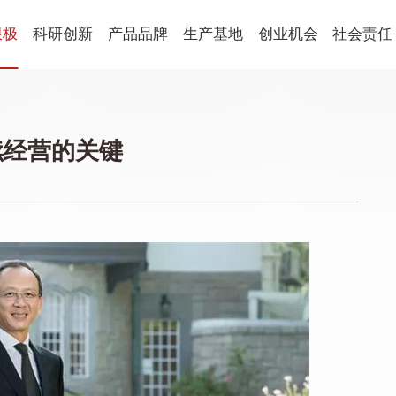
限极
科研创新
产品品牌
生产基地
创业机会
社会责任
健康食品
球
科研概述
新会生产基地
平台优势
社会责任
国
科研朋友圈
营口生产基地
创业生活
公益动态
养固健
乐姿乐言
优全佳
续经营的关键
青年学术开放基金
激励表彰
思利及人
轻意养
起步助力
企业社会
美妆
从业规范
萃雅
心维雅
语
家居用品
植雅
享优乐
帮得佳
轻盈跃