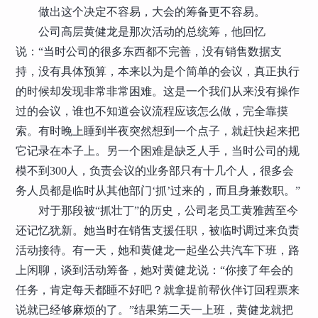
做出这个决定不容易，大会的筹备更不容易。
公司高层黄健龙是那次活动的总统筹，他回忆
说：“当时公司的很多东西都不完善，没有销售数据支
持，没有具体预算，本来以为是个简单的会议，真正执行
的时候却发现非常非常困难。这是一个我们从来没有操作
过的会议，谁也不知道会议流程应该怎么做，完全靠摸
索。有时晚上睡到半夜突然想到一个点子，就赶快起来把
它记录在本子上。另一个困难是缺乏人手，当时公司的规
模不到300人，负责会议的业务部只有十几个人，很多会
务人员都是临时从其他部门‘抓’过来的，而且身兼数职。”
对于那段被“抓壮丁”的历史，公司老员工黄雅茜至今
还记忆犹新。她当时在销售支援任职，被临时调过来负责
活动接待。有一天，她和黄健龙一起坐公共汽车下班，路
上闲聊，谈到活动筹备，她对黄健龙说：“你接了年会的
任务，肯定每天都睡不好吧？就拿提前帮伙伴订回程票来
说就已经够麻烦的了。”结果第二天一上班，黄健龙就把