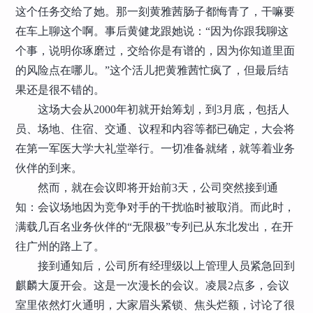
这个任务交给了她。那一刻黄雅茜肠子都悔青了，干嘛要
在车上聊这个啊。事后黄健龙跟她说：“因为你跟我聊这
个事，说明你琢磨过，交给你是有谱的，因为你知道里面
的风险点在哪儿。”这个活儿把黄雅茜忙疯了，但最后结
果还是很不错的。
这场大会从2000年初就开始筹划，到3月底，包括人
员、场地、住宿、交通、议程和内容等都已确定，大会将
在第一军医大学大礼堂举行。一切准备就绪，就等着业务
伙伴的到来。
然而，就在会议即将开始前3天，公司突然接到通
知：会议场地因为竞争对手的干扰临时被取消。而此时，
满载几百名业务伙伴的“无限极”专列已从东北发出，在开
往广州的路上了。
接到通知后，公司所有经理级以上管理人员紧急回到
麒麟大厦开会。这是一次漫长的会议。凌晨2点多，会议
室里依然灯火通明，大家眉头紧锁、焦头烂额，讨论了很