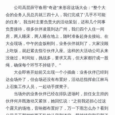
公司高层薛守春用“奇迹”来形容这场大会：“整个大
会的会务人员总共就三四十人，我们完成了‘几乎不可能
的任务’。我当时主要负责大的活动策划，还和几个同事
负责接待，很多伙伴凌晨到达广州，我们四个人住一间
房，两人睡床，两人睡在地上，随时准备起身去接站。在
大会现场，中午的盒饭刚到，业务伙伴就到了，大家没顾
上吃饭，就赶紧去指引伙伴入座。这样的大活动公司从来
没做过，时间短，挑战多，要求又高，但大家都拧成一股
绳，确保每个环节不掉链子。”
大会即将开始前又出现一个小插曲：业务伙伴已经到
达会场外了，但会场还没有布置好，活动总指挥俞江林马
上召集工作人员，一起动手摆凳子。
当场外的业务伙伴已经在排队进场时，担任女主持的
伙伴何卉既激动又紧张，她回忆说：“之前我还担心过这
个露天的场地，音响都布置好了，万一下雨怎么办？看到