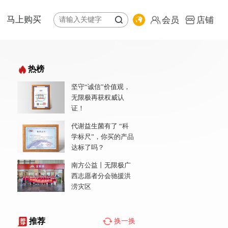
马上购买
会员
店铺
体系
纷享荟商城
热榜
全球购
坚守“诚信”价值观，
公益基金会
专卖店地图
无限极再获权威认
责任报告
会员
证！
店铺
代谢益生菌有了 “科
学标尺”，你买的产品
达标了吗？
南方公益丨无限极广
西志愿者分会驰援洪
涝灾区
推荐
换一换