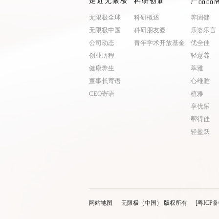
走近无限极
科研创新
产品品
无限极全球
科研概述
养固健
无限极中国
科研朋友圈
乐姿乐言
公司动态
青年学术开放基金
优全佳
创业历程
轻意养
健康养生
萃雅
董事长寄语
心维雅
CEO寄语
植雅
享优乐
帮得佳
轻盈跃
网站地图
无限极（中国） 版权所有
[粤ICP备