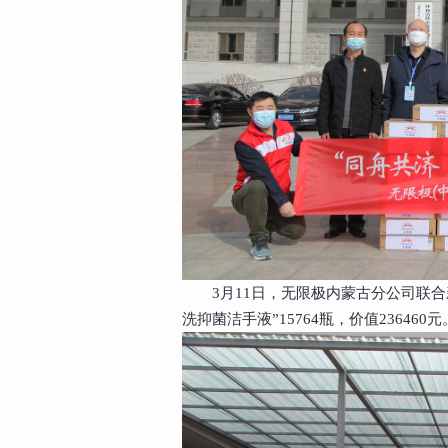
3月11日，无限极内蒙古分公司联
洗抑菌洁手液”15764瓶，价值236460元