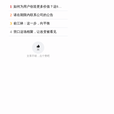
1
如何为用户创造更多价值？这6场思享荟提供了新思路
2
请在期限内联系公司的公告
3
俞江林：这一步，向平衡
4
营口这场相聚，让改变被看见
31
文章不错，点个赞吧