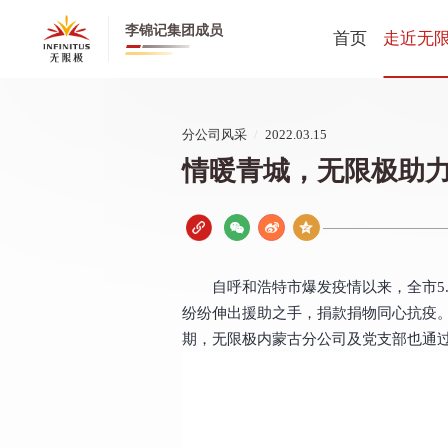
李锦记集团成员
首页
走近无
无限极全
分公司风采
/
2022.03.15
无限极中
情暖青城，无限极助
公司动态
创业历程
健康养生
董事长寄
自呼和浩特市爆发疫情以来，全市5
CEO寄语
纷纷伸出援助之手，捐款捐物同心抗疫
期，无限极内蒙古分公司及党支部也通