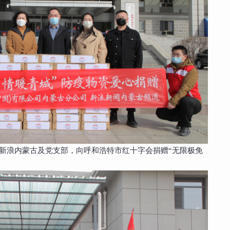
合新浪内蒙古及党支部，向呼和浩特市红十字会捐赠“无限极免
。