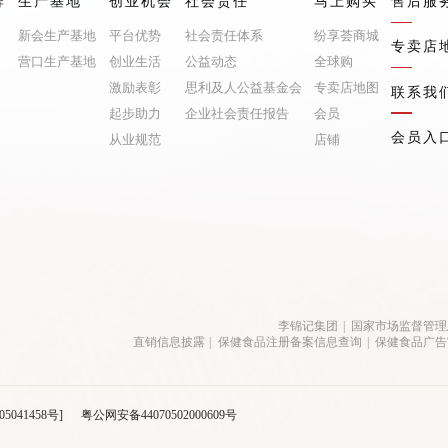
牌
生产基地
创业机会
社会责任
马上购买
售后服
新会生产基地
平台优势
社会责任体系
纷享荟商城
专卖店
营口生产基地
创业生活
公益动态
全球购
激励表彰
思利及人公益基金会
专卖店地图
联系我
起步助力
企业社会责任报告
会员
会员入
从业规范
店铺
李锦记集团
|
国家市场监督管理
直销信息披露
|
保健食品注册备案信息查询
|
保健食品广告
05041458号]
粤公网安备44070502000609号