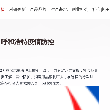
限极
科研创新
产品品牌
生产基地
创业机会
社会责任
健康食品
球
科研概述
新会生产基地
平台优势
社会责任
国
科研朋友圈
营口生产基地
创业生活
公益动态
养固健
乐姿乐言
优全佳
力呼和浩特疫情防控
青年学术开放基金
激励表彰
思利及人
轻意养
起步助力
企业社会
美妆
从业规范
萃雅
心维雅
语
.2万多名志愿者冲上抗疫一线，一方有难八方支援，社会各界
家居用品
。据了解，其中防护、消毒用品消耗巨大，在这样的特殊时
过实际行动为青城抗疫尽一份绵薄之力。
植雅
享优乐
帮得佳
轻盈跃