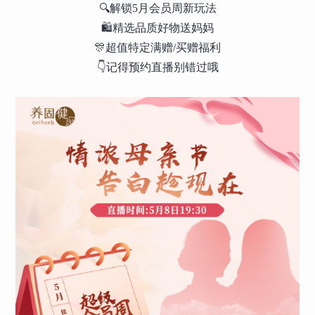
🔍解锁5月会员周新玩法
🛍精选品质好物送妈妈
🎊超值特定满赠/买赠福利
👇记得预约直播别错过哦