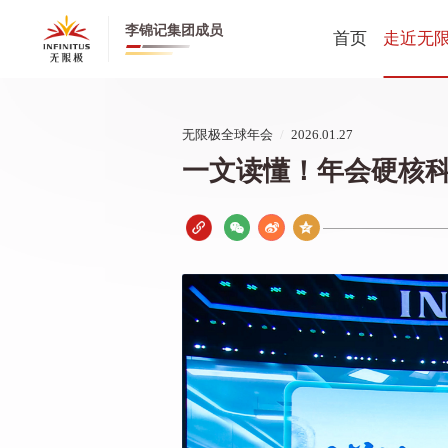
李锦记集团成员
首页
走近无
无限极全
无限极全球年会
/
2026.01.27
无限极中
一文读懂！年会硬核
公司动态
创业历程
健康养生
董事长寄
CEO寄语