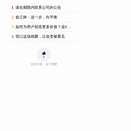
1
请在期限内联系公司的公告
2
俞江林：这一步，向平衡
3
如何为用户创造更多价值？这6场思享荟提供了新思路
4
营口这场相聚，让改变被看见
0
文章不错，点个赞吧