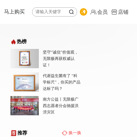
马上购买
会员
店铺
体系
纷享荟商城
热榜
全球购
坚守“诚信”价值观，
公益基金会
专卖店地图
无限极再获权威认
责任报告
会员
证！
店铺
代谢益生菌有了 “科
学标尺”，你买的产品
达标了吗？
南方公益丨无限极广
西志愿者分会驰援洪
涝灾区
推荐
换一换