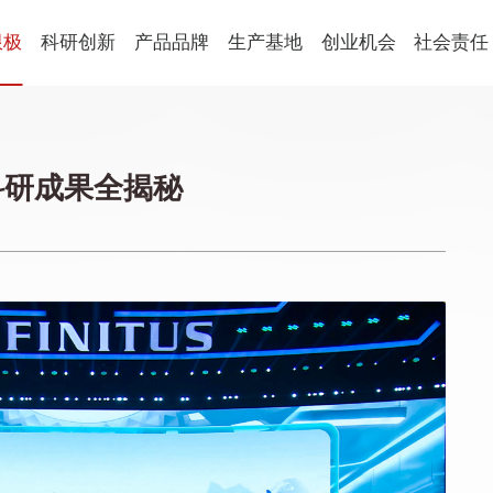
限极
科研创新
产品品牌
生产基地
创业机会
社会责任
健康食品
球
科研概述
新会生产基地
平台优势
社会责任
国
科研朋友圈
营口生产基地
创业生活
公益动态
养固健
乐姿乐言
优全佳
科研成果全揭秘
青年学术开放基金
激励表彰
思利及人
轻意养
起步助力
企业社会
美妆
从业规范
萃雅
心维雅
语
家居用品
植雅
享优乐
帮得佳
轻盈跃