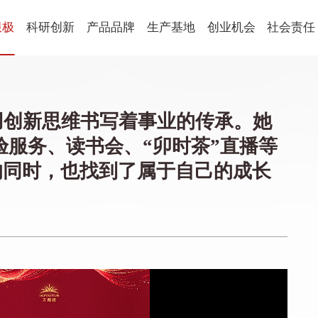
限极
科研创新
产品品牌
生产基地
创业机会
社会责任
健康食品
球
科研概述
新会生产基地
平台优势
社会责任
国
科研朋友圈
营口生产基地
创业生活
公益动态
养固健
乐姿乐言
优全佳
用创新思维书写着事业的传承。她
青年学术开放基金
激励表彰
思利及人
轻意养
验服务、读书会、“卯时茶”直播等
起步助力
企业社会
美妆
的同时，也找到了属于自己的成长
从业规范
萃雅
心维雅
语
家居用品
植雅
享优乐
帮得佳
轻盈跃