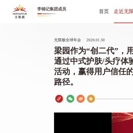
李锦记集团成员
首页
走近无
无限极全
无限极全球年会
/
2026.01.30
无限极中
梁园作为“创二代”，
公司动态
通过中式护肤/头疗体
创业历程
活动，赢得用户信任
健康养生
路径。
董事长寄
CEO寄语