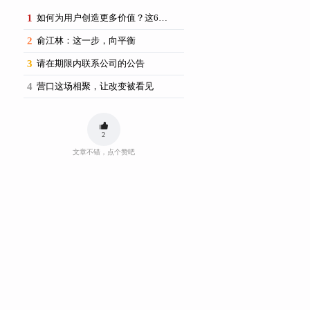
1
如何为用户创造更多价值？这6场思享荟提供了新思路
2
俞江林：这一步，向平衡
3
请在期限内联系公司的公告
4
营口这场相聚，让改变被看见
2
文章不错，点个赞吧