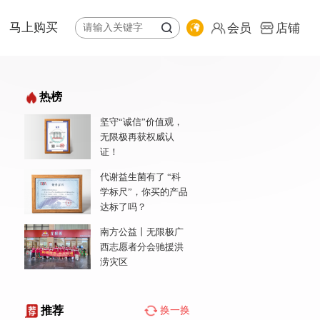
马上购买
会员
店铺
体系
纷享荟商城
热榜
全球购
坚守“诚信”价值观，
公益基金会
专卖店地图
无限极再获权威认
责任报告
会员
证！
店铺
代谢益生菌有了 “科
学标尺”，你买的产品
达标了吗？
南方公益丨无限极广
西志愿者分会驰援洪
涝灾区
推荐
换一换