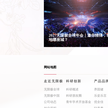
2027无限极全球年会｜邀你猜猜，
地哪座城？
网站地图
走近无限极
科研创新
产品品
无限极全球
科研概述
养固健
无限极中国
科研朋友圈
乐姿乐言
公司动态
青年学术开放基金
优全佳