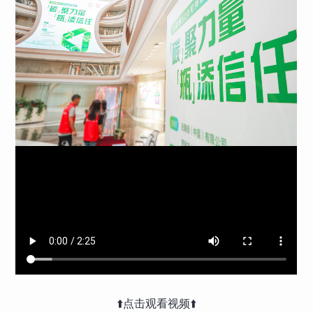
⬆️点击观看视频⬆️