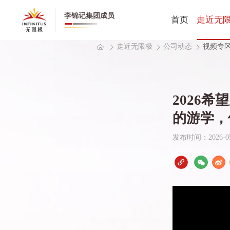
李锦记集团成员
首页
走近无
走近无限极
公司动态
视频专
无限极全
无限极中
公司动态
2026
创业历程
的游学，
健康养生
发布时间：2026-05-2
董事长寄
CEO寄语