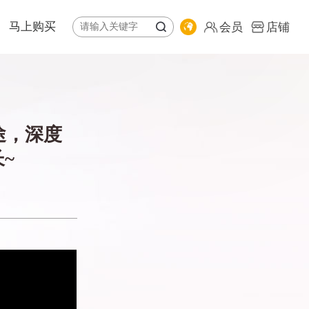
马上购买
会员
店铺
体系
纷享荟商城
全球购
公益基金会
专卖店地图
途，深度
责任报告
会员
~
店铺