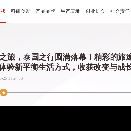
限极
科研创新
产品品牌
生产基地
创业机会
社会责任
区
健康食品
球
科研概述
新会生产基地
平台优势
社会责任
国
科研朋友圈
营口生产基地
创业生活
公益动态
养固健
乐姿乐言
优全佳
青年学术开放基金
激励表彰
思利及人
轻意养
希望之旅，泰国之行圆满落幕！精彩的旅
起步助力
企业社会
美妆
体验新平衡生活方式，收获改变与成长
从业规范
萃雅
心维雅
5 11:24:13
语
家居用品
植雅
享优乐
帮得佳
轻盈跃