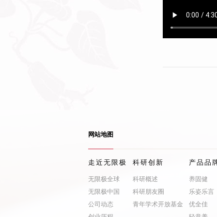
网站地图
走近无限极
科研创新
产品品
无限极全球
科研概述
养固健
无限极中国
科研朋友圈
乐姿乐言
公司动态
青年学术开放基金
优全佳
创业历程
轻意养