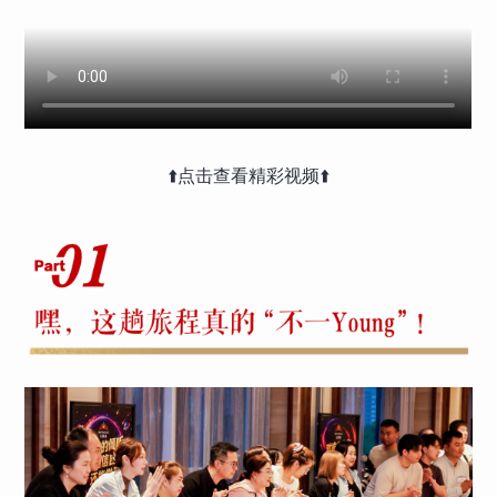
⬆️点击查看精彩视频⬆️