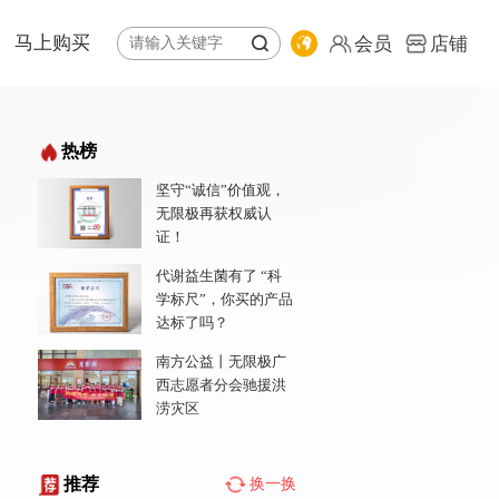
马上购买
会员
店铺
体系
纷享荟商城
热榜
全球购
坚守“诚信”价值观，
公益基金会
专卖店地图
无限极再获权威认
责任报告
会员
证！
店铺
代谢益生菌有了 “科
学标尺”，你买的产品
达标了吗？
南方公益丨无限极广
西志愿者分会驰援洪
涝灾区
推荐
换一换