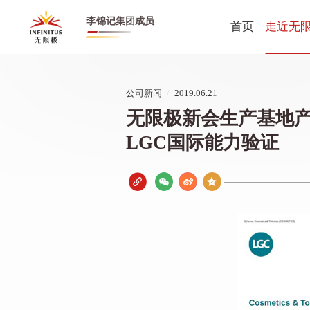
李锦记集团成员
首页
走近无
无限极全
公司新闻
/
2019.06.21
无限极中
​无限极新会生产基地
公司动态
LGC国际能力验证
创业历程
健康养生
董事长寄
CEO寄语