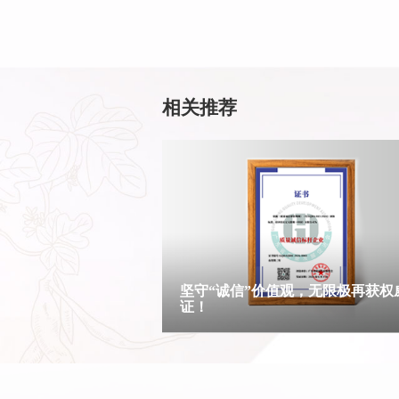
相关推荐
坚守“诚信”价值观，无限极再获权
证！