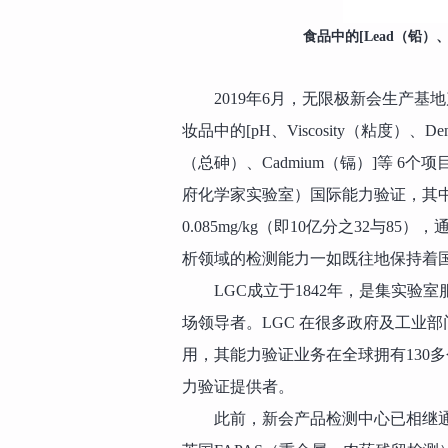
食品中的[Lead（铅）、A
2019年6月，无限极新会生产
妆品中的[pH、Viscosity（粘度）、Den
（总砷）、Cadmium（镉）]等 6个项目通过了英国
府化学家实验室）国际能力验证，其中铅、
0.085mg/kg（即10亿分之32
析领域的检测能力一如既往地保持着
LGC成立于1842年，是集实
场领导者。LGC 在很多政府及工业
用，其能力验证业务在全球拥有130多
力验证提供者。
此前，新会产品检测中心已相继通