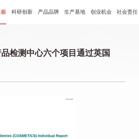
限极
科研创新
产品品牌
生产基地
创业机会
社会责任
健康食品
球
科研概述
新会生产基地
平台优势
社会责任
国
科研朋友圈
营口生产基地
创业生活
公益动态
养固健
乐姿乐言
优全佳
产品检测中心六个项目通过英国
青年学术开放基金
激励表彰
思利及人
轻意养
起步助力
企业社会
美妆
从业规范
萃雅
心维雅
语
家居用品
植雅
享优乐
帮得佳
轻盈跃