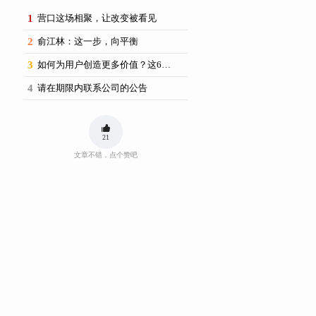
1
营口这场相聚，让改变被看见
2
俞江林：这一步，向平衡
3
如何为用户创造更多价值？这6场思享荟提供了新思路
4
请在期限内联系公司的公告
21
文章不错，点个赞吧