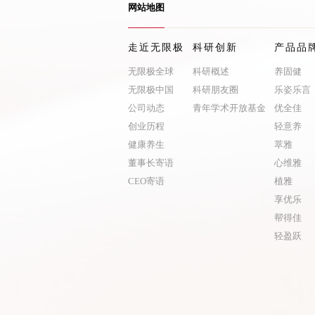
网站地图
走近无限极
科研创新
产品品
无限极全球
科研概述
养固健
无限极中国
科研朋友圈
乐姿乐言
公司动态
青年学术开放基金
优全佳
创业历程
轻意养
健康养生
萃雅
董事长寄语
心维雅
CEO寄语
植雅
享优乐
帮得佳
轻盈跃