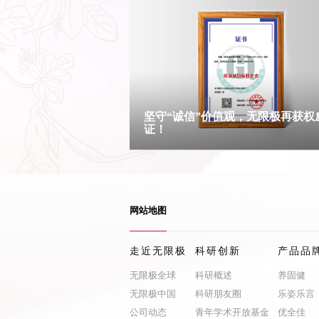
坚守“诚信”价值观，无限极再获权
证！
网站地图
走近无限极
科研创新
产品品
无限极全球
科研概述
养固健
无限极中国
科研朋友圈
乐姿乐言
公司动态
青年学术开放基金
优全佳