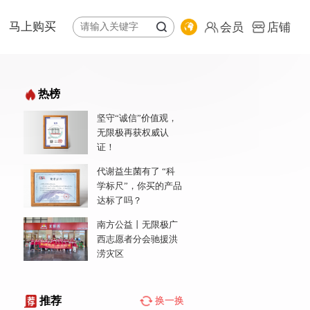
马上购买
会员
店铺
体系
纷享荟商城
热榜
全球购
坚守“诚信”价值观，
公益基金会
专卖店地图
无限极再获权威认
责任报告
会员
证！
店铺
代谢益生菌有了 “科
学标尺”，你买的产品
达标了吗？
南方公益丨无限极广
西志愿者分会驰援洪
涝灾区
推荐
换一换