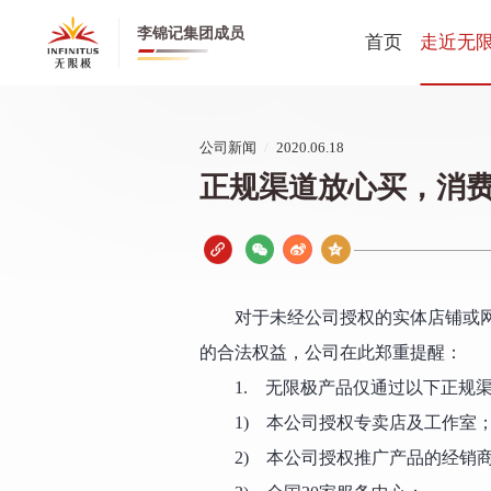
李锦记集团成员
首页
走近无
无限极全
公司新闻
/
2020.06.18
无限极中
正规渠道放心买，消
公司动态
创业历程
健康养生
董事长寄
对于未经公司授权的实体店铺或
CEO寄语
的合法权益，公司在此郑重提醒：
1. 无限极产品仅通过以下正规
1) 本公司授权专卖店及工作室
2) 本公司授权推广产品的经销