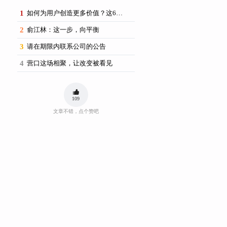
1
如何为用户创造更多价值？这6场思享荟提供了新思路
2
俞江林：这一步，向平衡
3
请在期限内联系公司的公告
4
营口这场相聚，让改变被看见
109
文章不错，点个赞吧