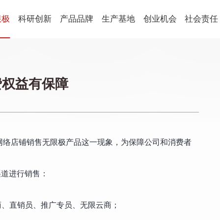
限极
科研创新
产品品牌
生产基地
创业机会
社会责任
健康食品
球
科研概述
新会生产基地
平台优势
社会责任
国
科研朋友圈
营口生产基地
创业生活
公益动态
养固健
乐姿乐言
优全佳
费权益有保障
青年学术开放基金
激励表彰
思利及人
轻意养
起步助力
企业社会
美妆
从业规范
萃雅
心维雅
语
网络店铺销售无限极产品这一现象，为保障公司和消费者
家居用品
植雅
享优乐
帮得佳
渠道进行销售：
轻盈跃
；
商、直销员、推广专员、无限云商；