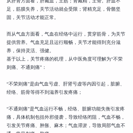
从肝肾方面看，肝藏血，主筋；肾藏精，主骨。肝血不
足，筋膜失养，关节活动就会受限；肾精充足，骨骼坚
固，关节活动才能正常。
而从气血方面看，气血在经络中运行，贯穿筋骨，为关节
提供营养。气血充足且运行顺畅，关节才能得到充分滋
养，保持灵活、强健。
基于以上，关节疼痛的机理，从中医角度可理解为“不荣
则痛、不通则痛”：
“不荣则痛”是由气血亏虚、肝肾亏虚等内因引起，脏腑、
经络、筋骨等得不到滋养引发疼痛；
“不通则痛”是气血运行不畅，经络、脏腑功能失衡引发疼
痛，具体机制包括外邪侵袭，导致经络闭阻，气血不畅，
引发关节疼痛、肿胀、麻木；气血滞淤，导致局部气血不