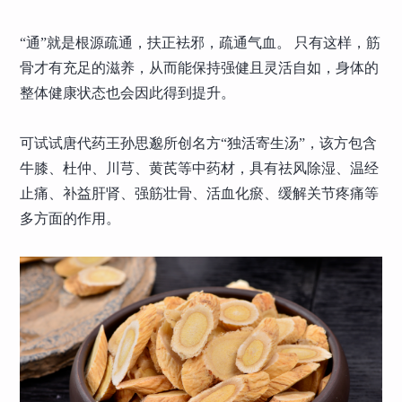
“通”就是根源疏通，扶正袪邪，疏通气血。 只有这样，筋
骨才有充足的滋养，从而能保持强健且灵活自如，身体的
整体健康状态也会因此得到提升。
可试试唐代药王孙思邈所创名方“独活寄生汤”，该方包含
牛膝、杜仲、川芎、黄芪等中药材，具有祛风除湿、温经
止痛、补益肝肾、强筋壮骨、活血化瘀、缓解关节疼痛等
多方面的作用。